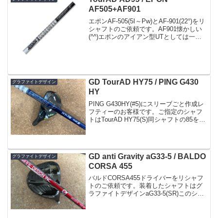
AF505+AF901
エポンAF-505(5I～Pw)とAF-901(22°)をリ
シャフトのご依頼です。AF901懐かしい
(^^)エポンのアイアン型UTとしては一番
易しかったんじゃないかと思います。初
めてのカーボンという事で選ばれたシャ
フトはTourAD AD-...
GD TourAD HY75 / PING G430
グラファイトデザイン
HY
PING G430HY(#5)にスリーブごと作成レ
フティーのお客様です。ご指定のシャフ
トはTourAD HY75(S)同シャフトの85を所
有されていて75を追加でのご依頼チップ
カットなし39.25in/D1.2/369g/276cpm
GD anti Gravity aG33-5 / BALDO
グラファイトデザイン
CORSA 455
バルドCORSA455ドライバーをリシャフ
トのご依頼です。装着したシャフトはグ
ラファイトデザインaG33-5(SR)このシャ
フトもそうですが、テンセイやスピーダ
ーなど..やっぱり的が絞られたシャフトの
方が選ばれやすいのかもしれませんね。