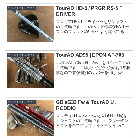
これ...
TourAD HD-5 / PRGR RS-5 F
グラファイトデザイン
DRIVER
プロギアRS5-Fドライバーをリシャフト
のご依頼です。このヘッド標準がFAオー
プンのフラットめいや～よく調べてるな
と思いますね。これは絶対有りだと思い
ます。もちろんシャフトでクラブが変わ
るのは間違いないのですがこのヘッドス
ペックはヒットポイ...
TourAD AD95 | EPON AF-705
グラファイトデザイン
エポンAF-705（6I～Aw）をリシャフトの
ご依頼です。ご購入いただいたのは1年程
前なのですが個別のカバーを付けられて
いた事もあり、カバー付けてるとこんな
に違うのかと思うほど綺麗です。装着す
るシャフトはグラファイトデザインの
TourAD ...
GD aG33 Fw & TourAD U /
グラファイトデザイン
RODDIO
ロッディオFw(3w・5w)とUT(U4・U5)を
リシャフトのご依頼です。クラブ一式シ
ャフトを全てグラファイトデザインに変
更FwにはaG33Fw-5(SR)、UTにはTourAD
U-65(R)のご指定です。UTシャフトのご希