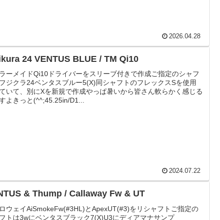
2026.04.28
ikura 24 VENTUS BLUE / TM Qi10
ラーメイドQi10ドライバーをスリーブ付きで作成ご指定のシャフ
フジクラ24ベンタスブルー5(X)同シャフトのフレックスSを使用
ていて、別にXを新規で作成やっぱ暑いから皆さん軟らかく感じる
よきっと(^^;45.25in/D1...
2024.07.22
TUS & Thump / Callaway Fw & UT
ロウェイAiSmokeFw(#3HL)とApexUT(#3)をリシャフトご指定の
フトは3wにベンタスブラック7(X)U3にディアマナサンプ