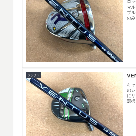
ロッ
マル
ブル
のみ
VE
フジクラ
キャ
のシ
にリ
選択