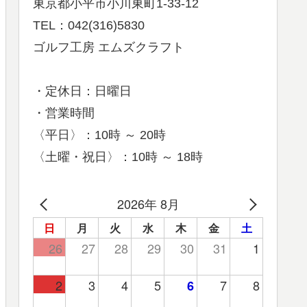
東京都小平市小川東町1-33-12
TEL：042(316)5830
ゴルフ工房 エムズクラフト
・定休日：日曜日
・営業時間
〈平日〉：10時 ～ 20時
〈土曜・祝日〉：10時 ～ 18時
2026年 8月
日
月
火
水
木
金
土
26
27
28
29
30
31
1
2
3
4
5
7
8
6