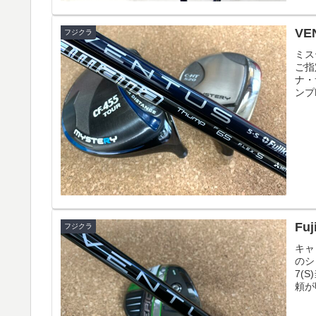
VE
フジクラ
ミス
ご指
ナ・
ンプ
Fu
フジクラ
キャ
のシ
7(
頼が