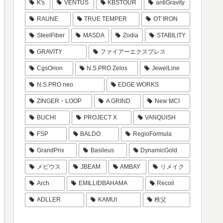
K's
VENTUS
KBSTOUR
antiGravity
RAUNE
TRUE TEMPER
OT IRON
SteelFiber
MASDA
Zodia
STABILITY
GRAVITY
ファイアーエクスプレス
CgsOrion
N.S.PRO Zelos
JewelLine
N.S.PRO neo
EDGE WORKS
ZINGER・LOOP
A GRIND
New MCI
BUCHI
PROJECT X
VANQUISH
FSP
BALDO
RegioFormula
GrandPrix
Basileus
DynamicGold
メビウス
JBEAM
AMBAY
リメイク
Arch
EMILLIDBAHAMA
Recoil
ADLLER
KAMUI
秩父