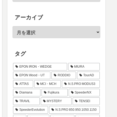
アーカイブ
タグ
EPON IRON・WEDGE
MIURA
EPON Wood・UT
RODDIO
TourAD
ATTAS
MCI・MCH
N.S.PRO MODUS3
Diamana
Fujikura
SpeederNX
TRAVIL
MYSTERY
TENSEI
SpeederEvolution
N.S.PRO 850.950.1050.1150