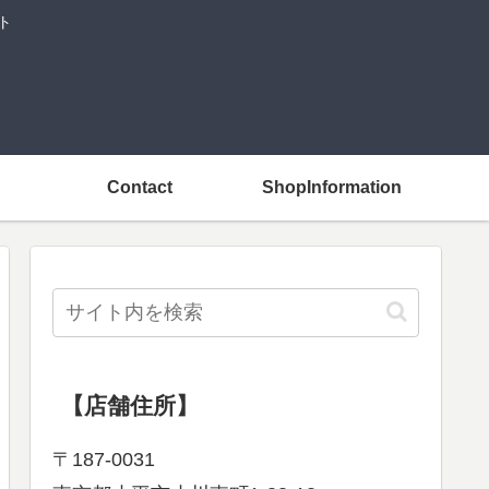
ト
Contact
ShopInformation
【店舗住所】
〒187-0031