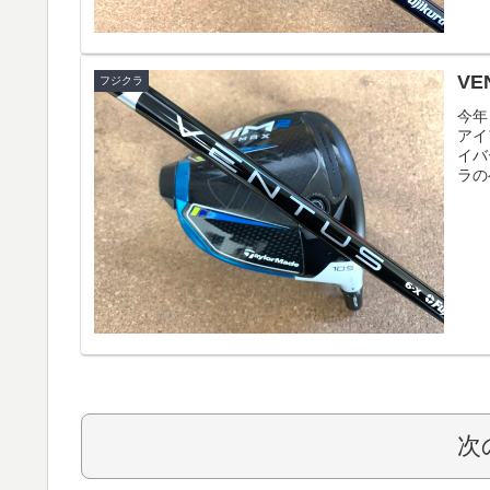
VE
フジクラ
今年
アイ
イバ
ラの
次