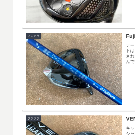
Fuj
フジクラ
テー
トは
され
んです
VEN
フジクラ
キャ
シャ