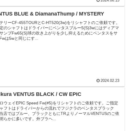
2024.06.15
NTUS BLUE & DiamanaThump / MYSTERY
テリーCF-455TOURとC-HT520(3w)をリシャフトのご依頼です。
定のシャフトはドライバーにベンタスブルー5(S)3wにはディアマ
サンプFw65(S)球の吹き上がりを少し抑えるためにベンタスをサ
Fwは5wと同じにす...
2024.02.23
jikura VENTUS BLACK / CW EPIC
ロウェイEPIC Speed Fw(#5)をリシャフトのご依頼です。ご指定
ャフトはドライバーからの流れでフジクラのベンタスブラック
S)当店ではブルー、ブラックともにTRよりノーマルVENTUSのご依
明らかに多いです。外ブラヘ...