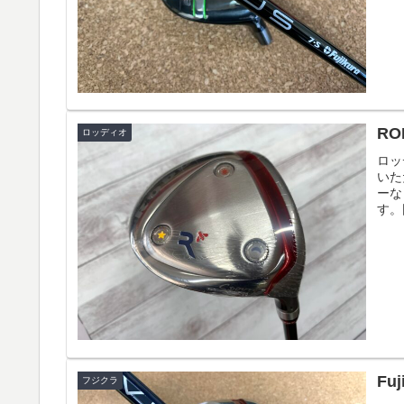
RO
ロッディオ
ロッ
いた
ーな
す。
Fu
フジクラ