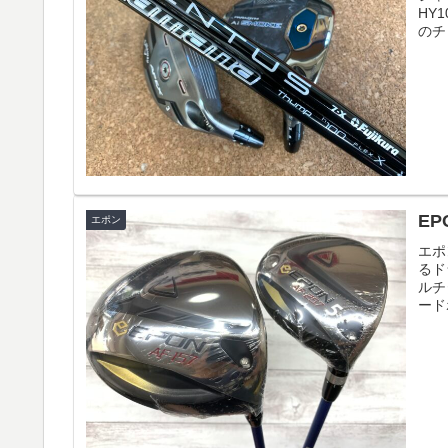
HY
のチ
EP
エポン
エポ
るド
ルチ
ード