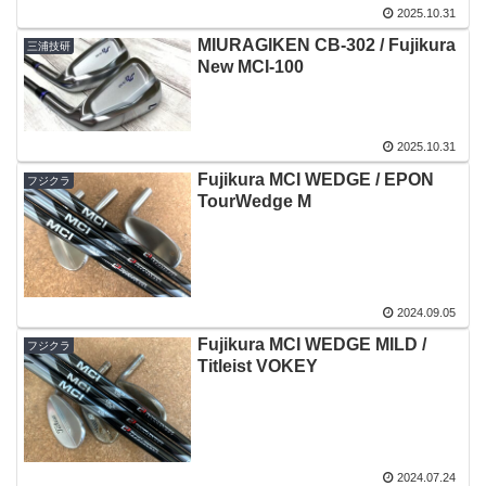
2025.10.31
MIURAGIKEN CB-302 / Fujikura
三浦技研
New MCI-100
2025.10.31
Fujikura MCI WEDGE / EPON
フジクラ
TourWedge M
2024.09.05
Fujikura MCI WEDGE MILD /
フジクラ
Titleist VOKEY
2024.07.24