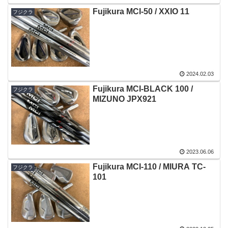
Fujikura MCI-50 / XXIO 11
フジクラ
2024.02.03
Fujikura MCI-BLACK 100 /
フジクラ
MIZUNO JPX921
2023.06.06
Fujikura MCI-110 / MIURA TC-
フジクラ
101