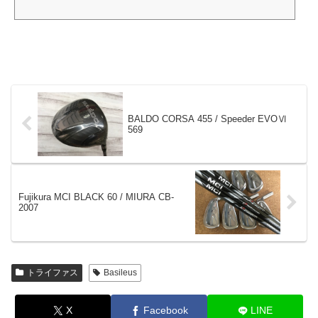
BALDO CORSA 455 / Speeder EVOⅥ
569
Fujikura MCI BLACK 60 / MIURA CB-
2007
トライファス
Basileus
X
Facebook
LINE