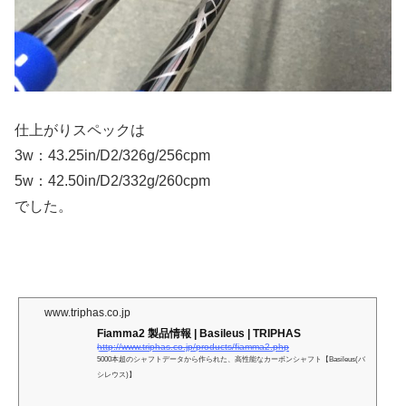
仕上がりスペックは
3w：43.25in/D2/326g/256cpm
5w：42.50in/D2/332g/260cpm
でした。
www.triphas.co.jp
Fiamma2 製品情報 | Basileus | TRIPHAS
http://www.triphas.co.jp/products/fiamma2.php
5000本超のシャフトデータから作られた、高性能なカーボンシャフト【Basileus(バ
シレウス)】