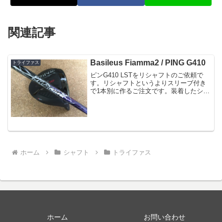
関連記事
Basileus Fiamma2 / PING G410
トライファス
ピンG410 LSTをリシャフトのご依頼で
す。リシャフトというよりスリーブ付き
で1本別に作るご注文です。装着したシャ
フトはトライファスのBasileus・
Fiamma2 60(S)先～先中調子の中でお考
えになられて、こちらに決定されまし
た。...
ホーム
シャフト
トライファス
ホーム
お問い合わせ