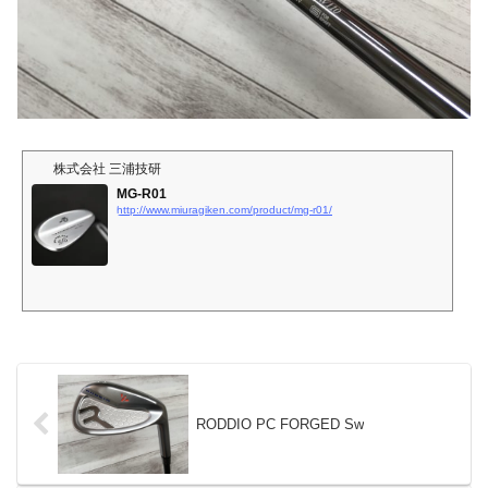
株式会社 三浦技研
MG-R01
http://www.miuragiken.com/product/mg-r01/
RODDIO PC FORGED Sw