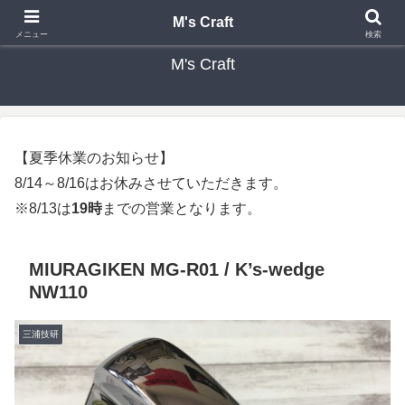
カスタムクラブ・リシャフト・修理 専門店 ゴルフ工房 エムズクラフト
M's Craft
メニュー
検索
M's Craft
【夏季休業のお知らせ】
8/14～8/16はお休みさせていただきます。
※8/13は
19時
までの営業となります。
MIURAGIKEN MG-R01 / K’s-wedge
NW110
三浦技研