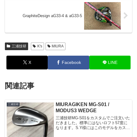
GraphiteDesign aG33-4 & aG33-5
三浦技研
K's
MIURA
X
Facebook
LINE
関連記事
MIURAGIKEN MG-S01 /
三浦技研
MODUS3 WEDGE
三浦技研MG-S01をカスタムでご注文いた
だきました。標準にはないロフト57度に
なります。S.Y様にはこのモデルをカスタ
ムで沢山ご購入いただいております(^^;59