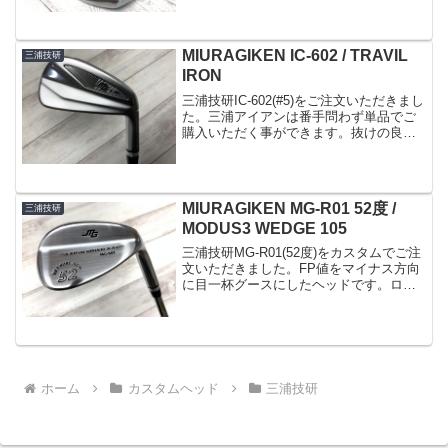
感じはTN-87とかあの時代のアイアンを思
い出します(^^)ご指定のシャフトはフジ
ク...
MIURAGIKEN IC-602 / TRAVIL
三浦技研
IRON
三浦技研IC-602(#5)をご注文いただきまし
た。三浦アイアンは番手問わず単品でご
購入いただく事ができます。抜けの良い
バーサタイルソールやや小振りでシャー
プな形状です。シャフトはフジクラ
TRAVIL75(R)
MIURAGIKEN MG-R01 52度 /
三浦技研
MODUS3 WEDGE 105
三浦技研MG-R01(52度)をカスタムでご注
文いただきました。FP値をマイナス方向
に目一杯グースにしたヘッドです。ロフ
ト違いでもバンスやFP値などでカスタム
したウェッジをもう5本程作っていただい
ております(^^;このヘッドのバンスは標準
で...
ホーム
カスタムヘッド
三浦技研