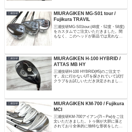
度もご購入いただきましたが、使ってる
番手は同じ58度のカスタムになります。
ネ...
MIURAGIKEN MG-S01 tour /
三浦技研
Fujikura TRAVIL
三浦技研MG-S01tour.(48度・52度・58度)
をカスタムでご注文いただきました。間
もなく、このヘッドが新品では見れなく
なってしまいます(-_-;)途中で仕様変更が
あったものの、発売から6年以上経ったん
ですね標準設定には48度のウェ...
MIURAGIKEN H-100 HYBRID /
三浦技研
ATTAS MB HY
三浦技研H-100 HYBRID(#5)のご注文で
す。左に行かないUTを探されていて試打
クラブをお試しいただき決定されまし
た。小顔のオープンフェース左に行きそ
うな雰囲気は全くありません方向性を重
視した重量配分シャフトは別のヘッドに
付いていた...
MIURAGIKEN KM-700 / Fujikura
三浦技研
MCI
三浦技研KM-700アイアン(7I～Pw)をご注
文いただきました。トゥ側が大胆に落と
されており全体的に独特な形状をしたア
イアンです。トップラインは薄め構えた