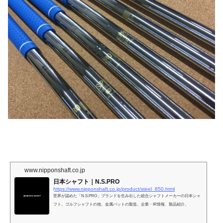
www.nipponshaft.co.jp
日本シャフト｜N.S.PRO
https://www.nipponshaft.co.jp/product/steel_850.html
世界が認めた「N.S.PRO」ブランドを生み出した総合シャフトメーカーの日本シャ
フト。ゴルフシャフトの他、金属バットの製造。企業・IR情報、製品紹介。