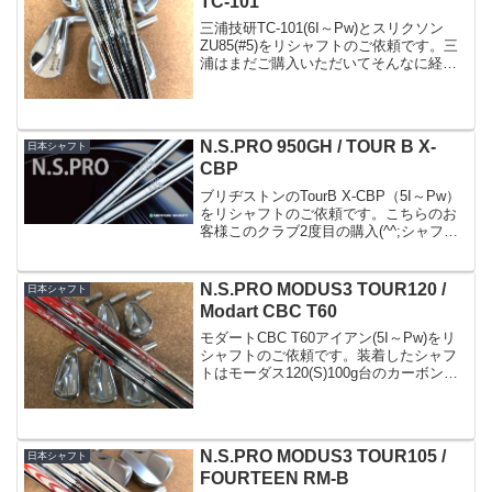
TC-101
三浦技研TC-101(6I～Pw)とスリクソン
ZU85(#5)をリシャフトのご依頼です。三
浦はまだご購入いただいてそんなに経っ
てないのですが(^^;最初に組んだカーボン
が今ひとつ..という事でスチールにご指定
のシャフトはNS.PRO1050...
N.S.PRO 950GH / TOUR B X-
日本シャフト
CBP
ブリヂストンのTourB X-CBP（5I～Pw）
をリシャフトのご依頼です。こちらのお
客様このクラブ2度目の購入(^^;シャフト
も色々、他のスチールやカーボンなど試
されますが必ずここに戻ります。日本シ
ャフトのN.S.PRO950GH(R)ご...
N.S.PRO MODUS3 TOUR120 /
日本シャフト
Modart CBC T60
モダートCBC T60アイアン(5I～Pw)をリ
シャフトのご依頼です。装着したシャフ
トはモーダス120(S)100g台のカーボンか
らの変更です。カーボンからスチールと
いう点を考慮するとこのくらいの重量で
丁度良いと思います。地クラブにしては
ヘ...
N.S.PRO MODUS3 TOUR105 /
日本シャフト
FOURTEEN RM-B