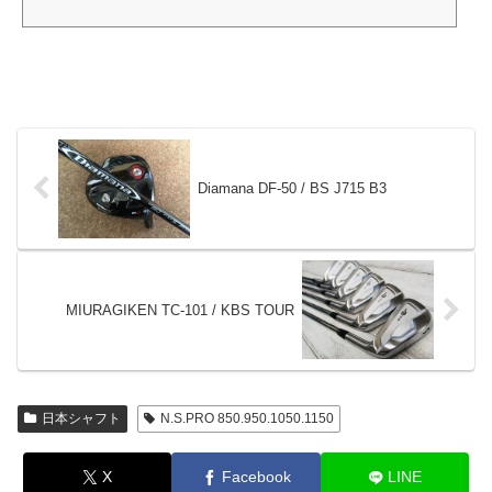
Diamana DF-50 / BS J715 B3
MIURAGIKEN TC-101 / KBS TOUR
日本シャフト
N.S.PRO 850.950.1050.1150
X
Facebook
LINE