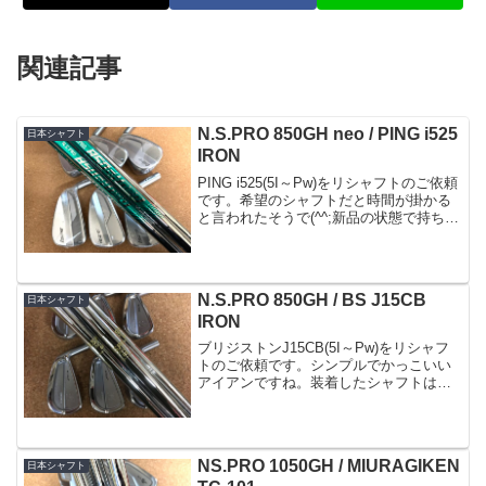
関連記事
N.S.PRO 850GH neo / PING i525
日本シャフト
IRON
PING i525(5I～Pw)をリシャフトのご依頼
です。希望のシャフトだと時間が掛かる
と言われたそうで(^^;新品の状態で持ち込
まれリシャフトとなりました。ご指定の
シャフトはNS850neo(R)このシャフトの
発売を待ち望んでいた方が多い...
N.S.PRO 850GH / BS J15CB
日本シャフト
IRON
ブリジストンJ15CB(5I～Pw)をリシャフ
トのご依頼です。シンプルでかっこいい
アイアンですね。装着したシャフトは
NS.PRO850GH(R)軽量スチールながら他
のモデルよりバランスポイントがチップ
側にあるシャフトです。NS950よりバ
ラ...
NS.PRO 1050GH / MIURAGIKEN
日本シャフト