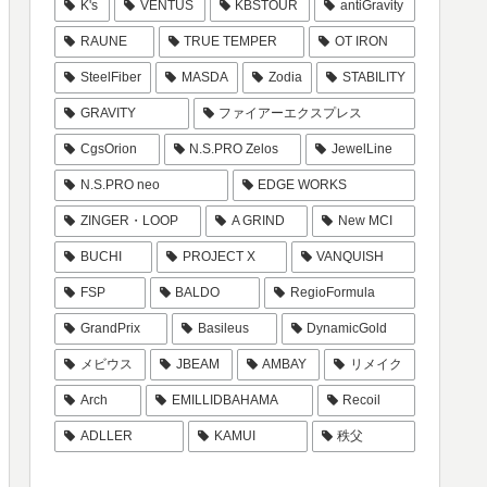
K's
VENTUS
KBSTOUR
antiGravity
RAUNE
TRUE TEMPER
OT IRON
SteelFiber
MASDA
Zodia
STABILITY
GRAVITY
ファイアーエクスプレス
CgsOrion
N.S.PRO Zelos
JewelLine
N.S.PRO neo
EDGE WORKS
ZINGER・LOOP
A GRIND
New MCI
BUCHI
PROJECT X
VANQUISH
FSP
BALDO
RegioFormula
GrandPrix
Basileus
DynamicGold
メビウス
JBEAM
AMBAY
リメイク
Arch
EMILLIDBAHAMA
Recoil
ADLLER
KAMUI
秩父