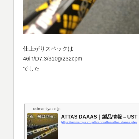
仕上がりスペックは
46in/D7.3/310g/232cpm
でした
ustmamiya.co.jp
ATTAS DAAAS｜製品情報 – UST 
https://ustmamiya.co.jp/brand/attas/attas_daaas.php