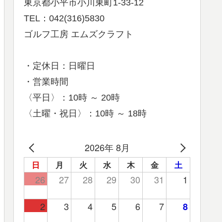
東京都小平市小川東町1-33-12
TEL：042(316)5830
ゴルフ工房 エムズクラフト
・定休日：日曜日
・営業時間
〈平日〉：10時 ～ 20時
〈土曜・祝日〉：10時 ～ 18時
2026年 8月
日
月
火
水
木
金
土
26
27
28
29
30
31
1
2
3
4
5
6
7
8