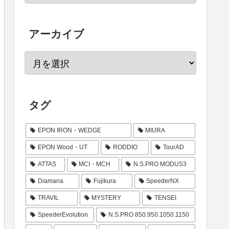
アーカイブ
タグ
EPON IRON・WEDGE
MIURA
EPON Wood・UT
RODDIO
TourAD
ATTAS
MCI・MCH
N.S.PRO MODUS3
Diamana
Fujikura
SpeederNX
TRAVIL
MYSTERY
TENSEI
SpeederEvolution
N.S.PRO 850.950.1050.1150