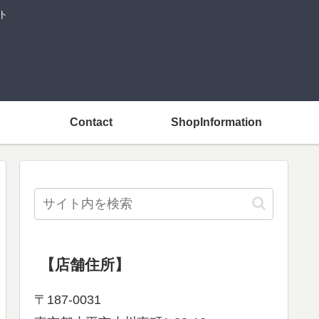
ト
Contact
ShopInformation
【店舗住所】
〒187-0031