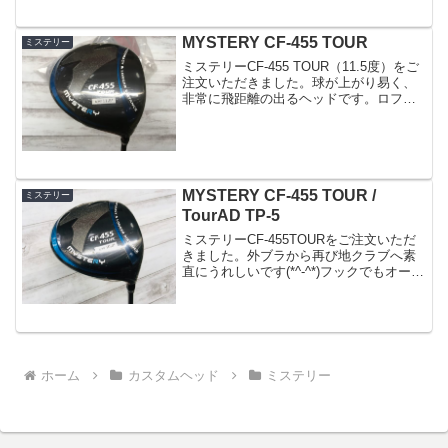
MYSTERY CF-455 TOUR
ミステリー
ミステリーCF-455 TOUR（11.5度）をご
注文いただきました。球が上がり易く、
非常に飛距離の出るヘッドです。ロフト
の多いヘッドほど、どうしてもフックフ
ェースになってしまいますので、リアル
ロフト重視の上できるだけストレートな
ものを選ん...
MYSTERY CF-455 TOUR /
ミステリー
TourAD TP-5
ミステリーCF-455TOURをご注文いただ
きました。外ブラから再び地クラブへ素
直にうれしいです(*^-^*)フックでもオープ
ンでもなくソールをするとストレートに
構えられるとても綺麗な顔をしておりま
す。フェースはDAT55G球が滑らないよ
う...
ホーム
カスタムヘッド
ミステリー