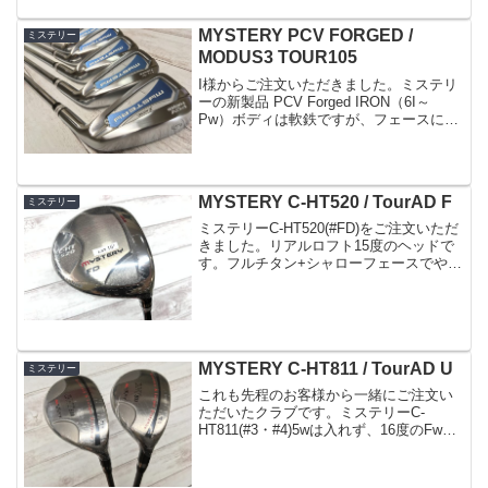
ッドです。シャフトもデザインが変わり
ましたが試打...
MYSTERY PCV FORGED /
ミステリー
MODUS3 TOUR105
I様からご注文いただきました。ミステリ
ーの新製品 PCV Forged IRON（6I～
Pw）ボディは軟鉄ですが、フェースには
マレージングが採用された完全な飛び系
アイアンです。アンダーカットキャビテ
ィ構造やや大きめのヘッドで飛びと易し
さが備...
MYSTERY C-HT520 / TourAD F
ミステリー
ミステリーC-HT520(#FD)をご注文いただ
きました。リアルロフト15度のヘッドで
す。フルチタン+シャローフェースでやさ
しく飛ばせるFwです。構えた感じはやや
オープンなフェースアングルで球の上が
りやすさをイメージさせてくれる顔をし
ている...
MYSTERY C-HT811 / TourAD U
ミステリー
これも先程のお客様から一緒にご注文い
ただいたクラブです。ミステリーC-
HT811(#3・#4)5wは入れず、16度のFwの
次に19度(#3)のUTというセッティングで
すね。UTはFwとは逆にチタンのC-HT911
と比べてやや細身でシャープな...