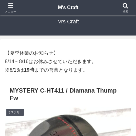
カスタムクラブ・リシャフト・修理 専門店 ゴルフ工房 エムズクラフト
M's Craft
メニュー
検索
M's Craft
【夏季休業のお知らせ】
8/14～8/16はお休みさせていただきます。
※8/13は
19時
までの営業となります。
MYSTERY C-HT411 / Diamana Thump
Fw
ミステリー