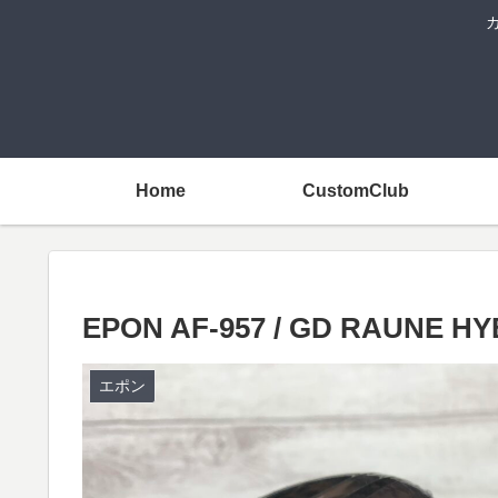
Home
CustomClub
EPON AF-957 / GD RAUNE HY
エポン