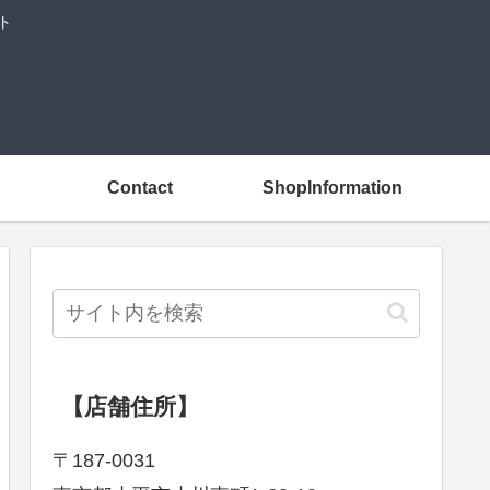
ト
Contact
ShopInformation
【店舗住所】
〒187-0031