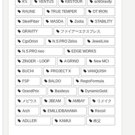
K's
VENTUS
KBSTOUR
antiGravity
RAUNE
TRUE TEMPER
OT IRON
SteelFiber
MASDA
Zodia
STABILITY
GRAVITY
ファイアーエクスプレス
CgsOrion
N.S.PRO Zelos
JewelLine
N.S.PRO neo
EDGE WORKS
ZINGER・LOOP
A GRIND
New MCI
BUCHI
PROJECT X
VANQUISH
FSP
BALDO
RegioFormula
GrandPrix
Basileus
DynamicGold
メビウス
JBEAM
AMBAY
リメイク
Arch
EMILLIDBAHAMA
Recoil
ADLLER
KAMUI
秩父