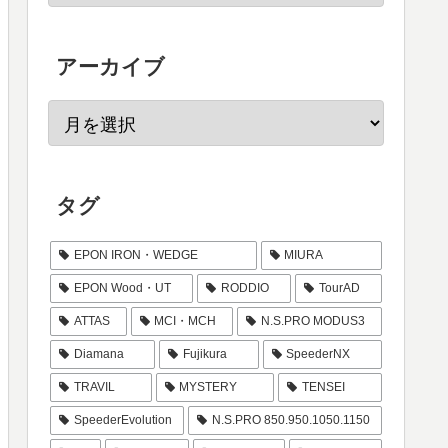
アーカイブ
タグ
EPON IRON・WEDGE
MIURA
EPON Wood・UT
RODDIO
TourAD
ATTAS
MCI・MCH
N.S.PRO MODUS3
Diamana
Fujikura
SpeederNX
TRAVIL
MYSTERY
TENSEI
SpeederEvolution
N.S.PRO 850.950.1050.1150