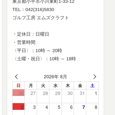
東京都小平市小川東町1-33-12
TEL：042(316)5830
ゴルフ工房 エムズクラフト
・定休日：日曜日
・営業時間
〈平日〉：10時 ～ 20時
〈土曜・祝日〉：10時 ～ 18時
2026年 8月
日
月
火
水
木
金
土
26
27
28
29
30
31
1
2
3
4
5
6
8
7