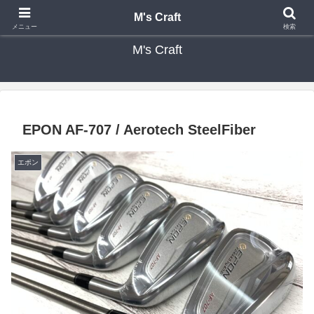
カスタムクラブ・リシャフト・修理 専門店 ゴルフ工房 エムズクラフト
M's Craft
メニュー
検索
M's Craft
EPON AF-707 / Aerotech SteelFiber
エポン