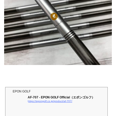
EPON GOLF
AF-707 - EPON GOLF Official（エポンゴルフ）
https://epongolf.co.jp/product/af-707/