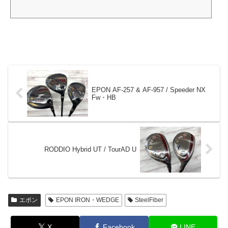
EPON AF-257 & AF-957 / Speeder NX
Fw・HB
RODDIO Hybrid UT / TourAD U
エポン
EPON IRON・WEDGE
SteelFiber
X
Facebook
LINE