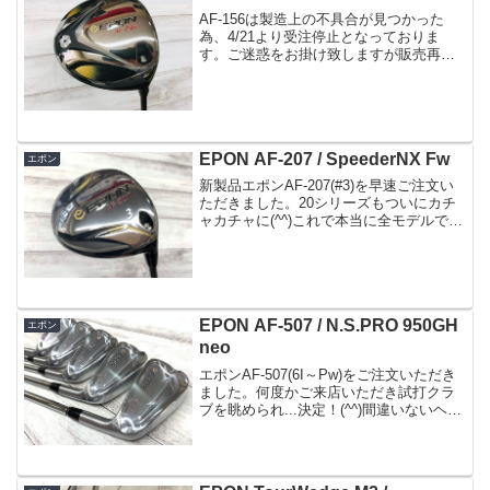
AF-156は製造上の不具合が見つかった
為、4/21より受注停止となっておりま
す。ご迷惑をお掛け致しますが販売再開
まで暫くお待ち下さい。4/9にエポンから
AF-156が発売致します。5月にはFwの新
製品も発売される予定なので、そこでつ
いにエ...
EPON AF-207 / SpeederNX Fw
エポン
新製品エポンAF-207(#3)を早速ご注文い
ただきました。20シリーズもついにカチ
ャカチャに(^^)これで本当に全モデルです
ねフルチタン鍛造カップフェース標準仕
様の15度です顔の良さはピカイチ3wなん
で難しそうな気もしますが、いい顔だ～
(...
EPON AF-507 / N.S.PRO 950GH
エポン
neo
エポンAF-507(6I～Pw)をご注文いただき
ました。何度かご来店いただき試打クラ
ブを眺められ...決定！(^^)間違いないヘッ
ドでございます。シャフトは今までお使
いだったものと同じNS950neo(S)のご指
定でした。