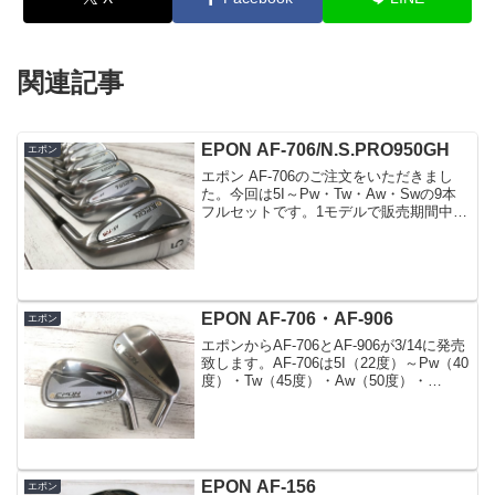
関連記事
EPON AF-706/N.S.PRO950GH
エポン
エポン AF-706のご注文をいただきまし
た。今回は5I～Pw・Tw・Aw・Swの9本
フルセットです。1モデルで販売期間中に
上から下までフルセットでのご注文は1～
2回あります。という事で、まだ発売した
ばかりですがAF-706のフルセットご注...
EPON AF-706・AF-906
エポン
エポンからAF-706とAF-906が3/14に発売
致します。AF-706は5I（22度）～Pw（40
度）・Tw（45度）・Aw（50度）・
Sw（56度）とPwとAwの間にTwが加わり
ました。6本セットでの対応が可能となり
ますので、例えば7...
EPON AF-156
エポン