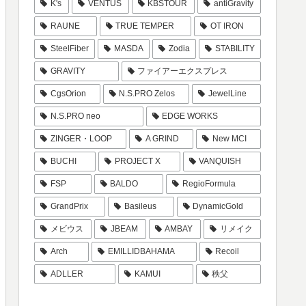
K's
VENTUS
KBSTOUR
antiGravity
RAUNE
TRUE TEMPER
OT IRON
SteelFiber
MASDA
Zodia
STABILITY
GRAVITY
ファイアーエクスプレス
CgsOrion
N.S.PRO Zelos
JewelLine
N.S.PRO neo
EDGE WORKS
ZINGER・LOOP
A GRIND
New MCI
BUCHI
PROJECT X
VANQUISH
FSP
BALDO
RegioFormula
GrandPrix
Basileus
DynamicGold
メビウス
JBEAM
AMBAY
リメイク
Arch
EMILLIDBAHAMA
Recoil
ADLLER
KAMUI
秩父