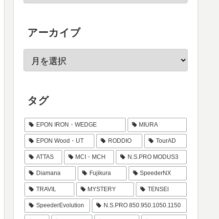
アーカイブ
タグ
EPON IRON・WEDGE
MIURA
EPON Wood・UT
RODDIO
TourAD
ATTAS
MCI・MCH
N.S.PRO MODUS3
Diamana
Fujikura
SpeederNX
TRAVIL
MYSTERY
TENSEI
SpeederEvolution
N.S.PRO 850.950.1050.1150