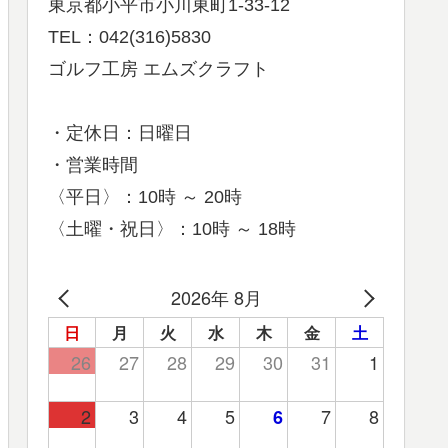
東京都小平市小川東町1-33-12
TEL：042(316)5830
ゴルフ工房 エムズクラフト
・定休日：日曜日
・営業時間
〈平日〉：10時 ～ 20時
〈土曜・祝日〉：10時 ～ 18時
2026年 8月
日
月
火
水
木
金
土
26
27
28
29
30
31
1
2
3
4
5
7
8
6