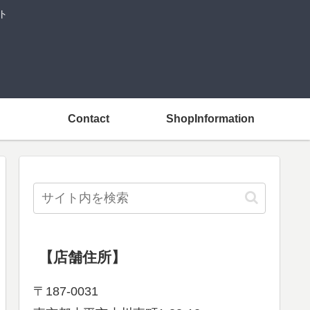
ト
Contact
ShopInformation
【店舗住所】
〒187-0031