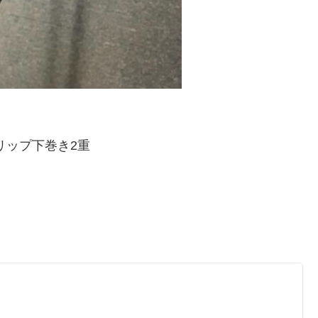
 ※グリップ下巻き2重