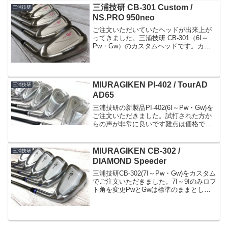
注文...
三浦技研 CB-301 Custom /
三浦技研
NS.PRO 950neo
ご注文いただいていたヘッドが出来上が
ってきました。三浦技研 CB-301（6I～
Pw・Gw）のカスタムヘッドです。カス
タムしたのはライ角、ソール形状（ダブ
ルカットソール）、仕上げ、刻印カラー
になります。仕上げの種類はCu-Niディー
プサテン...
MIURAGIKEN PI-402 / TourAD
三浦技研
AD65
三浦技研の新製品PI-402(6I～Pw・Gw)を
ご注文いただきました。試打された方か
らの声が非常に良いです難点は価格でし
ょうか(^^;ポケキャビ構造ボディは軟鉄、
フェースには弾きの良いニッケルクロム
モリブデン鋼が採用されております幅の
MIURAGIKEN CB-302 /
三浦技研
広い...
DIAMOND Speeder
三浦技研CB-302(7I～Pw・Gw)をカスタム
でご注文いただきました。7I～9Iのみロフ
ト角を変更PwとGwは標準のままとした
拘り仕様のセットになります。標準で48
度のGwコントロールショットで100yを楽
に狙っていけそうですねこのくら...