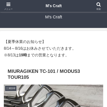
カスタムクラブ・リシャフト・修理 専門店 ゴルフ工房 エムズクラフト
M's Craft
メニュー
検索
M's Craft
【夏季休業のお知らせ】
8/14～8/16はお休みさせていただきます。
※8/13は
19時
までの営業となります。
MIURAGIKEN TC-101 / MODUS3
TOUR105
三浦技研