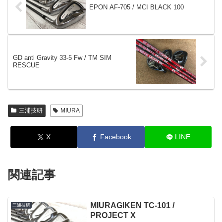
EPON AF-705 / MCI BLACK 100
GD anti Gravity 33-5 Fw / TM SIM
RESCUE
三浦技研
MIURA
X
Facebook
LINE
関連記事
MIURAGIKEN TC-101 /
三浦技研
PROJECT X