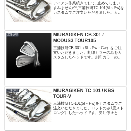
アイアン作業続きでして..止めてしまい、
すみません(^^;三浦技研TC-101(5I～Pw)を
カスタムでご注文いただきました。人気
継続中(^^)刻印カラーは色抜きで注文し
て、番手刻印のみ当店で色入れしまし
た。これをカスタムで注文すると2色扱...
MIURAGIKEN CB-301 /
三浦技研
MODUS3 TOUR105
三浦技研CB-301（6I～Pw・Gw）をご注
文いただきました。刻印カラーのみをカ
スタムしたヘッドです。刻印カラーのみ
変更でしたら組立て含めて1週間～10日程
度で納品可能です。このモデルはやはり
6I（27度）～のセットにされる方が多い
ですね...
MIURAGIKEN TC-101 / KBS
三浦技研
TOUR-V
三浦技研TC-101(5I～Pw)をカスタムでご
注文いただきました。ロフトのみ1度スト
ロングにしたヘッドです。受注停止とな
るギリギリのところでご注文いただきま
した。受注停止が背中を押してくれたの
かもしれません(^^;刻印カラーは色抜きで