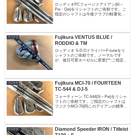
ロッディオPCフォージドアイアン(6I～
Pw・Qw)をリシャフトのご依頼です。ご
指定のシャフトは今後クラブの軽量化を
考えてフジクラMCI-50(R)を選ばれまし
た。このロッディオやエポン、三浦など
地クラブヘッドは重量がしっかりあるも
のが多い...
Fujikura VENTUS BLUE /
フジクラ
RODDIO & TM
ロッディオ S-D.OドライバーF-tuneをリ
シャフトのご依頼です。ノーマルです
が、後日可変ホーゼルに変更(^^;ご指定の
シャフトはベンタスブルー5(R)振り感が
良く方向性に優れたシャフトで人気です
ね。長さのみご指定の上組み立て致しま
した...
Fujikura MCI-70 / FOURTEEN
フジクラ
TC-544 & DJ-5
フォーティーン TC-544(5I～Pw)をリシャ
フトのご依頼です。ご指定のシャフトは
フジクラMCI-70(R)このアイアンの標準ク
ラブ長が長く、ヘッド重量が軽い事が予
想された為、長めになる事をご了承いた
だき作業致しました。ご指定のバラン
ス...
Diamond Speeder IRON / Titleist
フジクラ