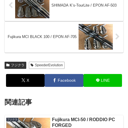
SHIMADA K’s-TourLite / EPON AF-503
Fujikura MCI BLACK 100 / EPON AF-705
フジクラ
SpeederEvolution
X
Facebook
LINE
関連記事
Fujikura MCI-50 / RODDIO PC
フジクラ
FORGED