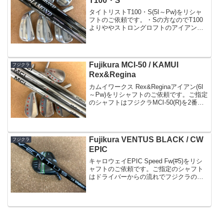
T100・S
タイトリストT100・S(5I～Pw)をリシャ
フトのご依頼です。・Sの方なのでT100
よりややストロングロフトのアイアンで
すね。ご指定のシャフトは
DiamondSpeederアイアン10(X)を1番手ず
らしで#4～#9用を装着しSX相当にし...
Fujikura MCI-50 / KAMUI
フジクラ
Rex&Regina
カムイワークス Rex&Reginaアイアン(6I
～Pw)をリシャフトのご依頼です。ご指定
のシャフトはフジクラMCI-50(R)を2番手
ずらしで組み立て#4～#8用を装着しまし
た。クラブは軽いほど撓りがほしくなる
と思います。バランスを出すと...
Fujikura VENTUS BLACK / CW
フジクラ
EPIC
キャロウェイEPIC Speed Fw(#5)をリシ
ャフトのご依頼です。ご指定のシャフト
はドライバーからの流れでフジクラのベ
ンタスブラック7(S)当店ではブルー、ブ
ラックともにTRよりノーマルVENTUSの
ご依頼が明らかに多いです。外ブラヘ...