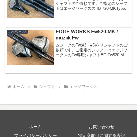
シャフトのご依頼です。ご指定のシャフ
トはエッジワークスのHB 720-MK typeⅡ
ドライバー、Fwはすでに同社のシャフト
をお使いで今回はUTをご注文いただきま
した。このHBシャフトのご注...
EDGE WORKS Fw520-MK /
エッジワークス
muziik Fw
ムジークのFw(#3・#5)をリシャフトのご
依頼です。ご指定のシャフトはエッジワ
ークスのFw専用シャフトEG Fw520-MK
フレックスは3wにSR、5wにSをまた写真
撮ってなかったんですが(^^;2ヶ月程前に
ドライバーを520-MKにリシ...
ホーム
シャフト
エッジワークス
ホーム
お問い合わせ
プライバシーポリシー
特定商取引に関する表記