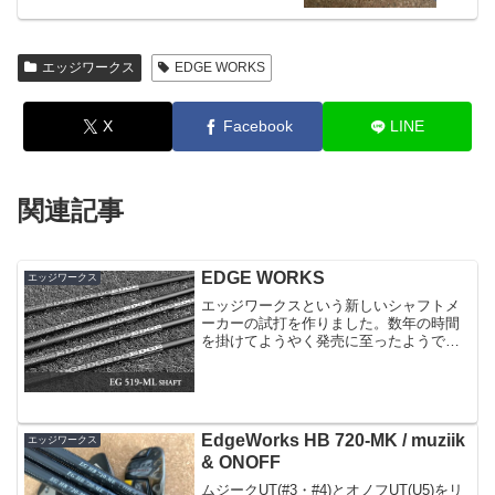
エッジワークス
EDGE WORKS
X
Facebook
LINE
関連記事
EDGE WORKS
エッジワークス
エッジワークスという新しいシャフトメ
ーカーの試打を作りました。数年の時間
を掛けてようやく発売に至ったようで
す。50g台で2モデル、各5フレックスの設
定となります。当店でも一番ご注文の多
い重量帯です。とりあえず、飛距離重視
で特徴がはっきりして...
EdgeWorks HB 720-MK / muziik
エッジワークス
& ONOFF
ムジークUT(#3・#4)とオノフUT(U5)をリ