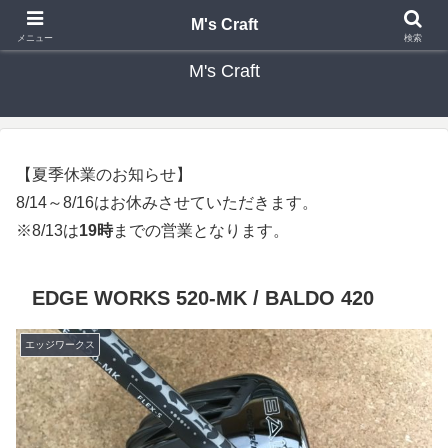
カスタムクラブ・リシャフト・修理 専門店 ゴルフ工房 エムズクラフト
M's Craft
メニュー
検索
M's Craft
【夏季休業のお知らせ】
8/14～8/16はお休みさせていただきます。
※8/13は
19時
までの営業となります。
EDGE WORKS 520-MK / BALDO 420
エッジワークス