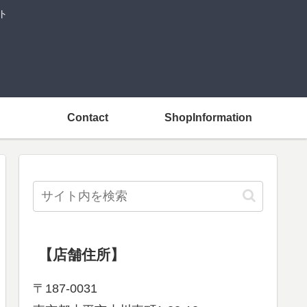
ト
Contact
ShopInformation
【店舗住所】
〒187-0031