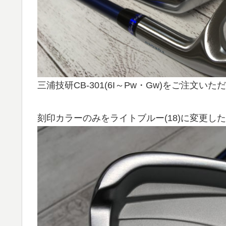
三浦技研CB-301(6I～Pw・Gw)をご注文い
刻印カラーのみをライトブルー(18)に変更し