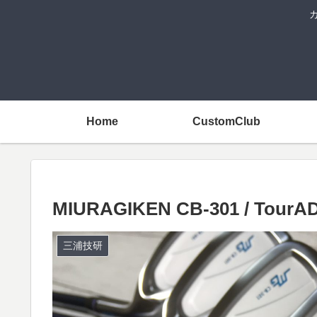
Home
CustomClub
MIURAGIKEN CB-301 / TourA
三浦技研