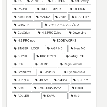
K's
VENTUS
KBSTOUR
antiGravity
RAUNE
TRUE TEMPER
OT IRON
SteelFiber
MASDA
Zodia
STABILITY
GRAVITY
ファイアーエクスプレス
CgsOrion
N.S.PRO Zelos
JewelLine
N.S.PRO neo
EDGE WORKS
ZINGER・LOOP
A GRIND
New MCI
BUCHI
PROJECT X
VANQUISH
FSP
BALDO
RegioFormula
GrandPrix
Basileus
DynamicGold
メビウス
JBEAM
AMBAY
リメイク
Arch
EMILLIDBAHAMA
Recoil
ADLLER
KAMUI
秩父