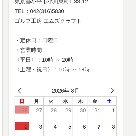
東京都小平市小川東町1-33-12
TEL：042(316)5830
ゴルフ工房 エムズクラフト
・定休日：日曜日
・営業時間
〈平日〉：10時 ～ 20時
〈土曜・祝日〉：10時 ～ 18時
2026年 8月
日
月
火
水
木
金
土
26
27
28
29
30
31
1
2
3
4
5
6
8
7