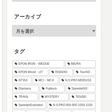
アーカイブ
タグ
EPON IRON・WEDGE
MIURA
EPON Wood・UT
RODDIO
TourAD
ATTAS
MCI・MCH
N.S.PRO MODUS3
Diamana
Fujikura
SpeederNX
TRAVIL
MYSTERY
TENSEI
SpeederEvolution
N.S.PRO 850.950.1050.1150