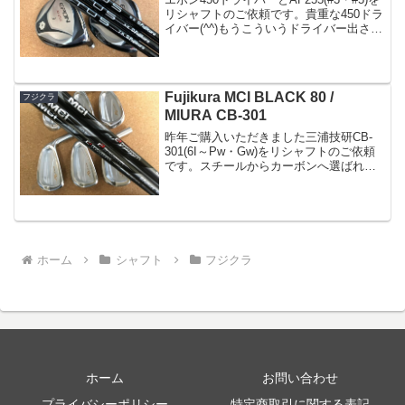
リシャフトのご依頼です。貴重な450ドラ
イバー(^^)もうこういうドライバー出さな
いのかな～(^^;シャフトはハードヒッター
の方からの評価が非常に高いフジクラの
ベンタスブラックドライバーに6...
Fujikura MCI BLACK 80 /
フジクラ
MIURA CB-301
昨年ご購入いただきました三浦技研CB-
301(6I～Pw・Gw)をリシャフトのご依頼
です。スチールからカーボンへ選ばれた
シャフトはフジクラのMCI-BLACK80(S)
昨年お作りいただいた時のNS950neoが少
しハードに感じてきたという事...
ホーム
シャフト
フジクラ
ホーム
お問い合わせ
プライバシーポリシー
特定商取引に関する表記