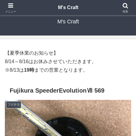
カスタムクラブ・リシャフト・修理 専門店 ゴルフ工房 エムズクラフト
M's Craft
メニュー
検索
M's Craft
【夏季休業のお知らせ】
8/14～8/16はお休みさせていただきます。
※8/13は
19時
までの営業となります。
Fujikura SpeederEvolutionⅦ 569
フジクラ