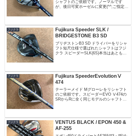
シャフトのご依頼です。ノーマルです
が、後日可変ホーゼルに変更(^^;ご指定の
シャフトはベンタスブルー5(R)振り感が
良く方向性に優れたシャフトで人気です
ね。長さのみご指定の上組み立て致しま
した...
Fujikura Speeder SLK /
フジクラ
BRIDGESTONE B3 SD
ブリヂストンB3 SD ドライバーをリシャ
フト短尺仕様で選ばれたシャフトはフジ
クラ スピーダーSLK(6S)本当はあともう1
インチ短くという事でしたが鉛を貼る量
も多くなってしまいそうでしたのでまず
は推奨の44インチで組み立て致しました
(鉛2...
Fujikura SpeederEvolutionⅤ
フジクラ
474
テーラーメイド Mグローレをリシャフト
のご依頼です。スピーダーEVO Ⅴ474の
SRからRに全く同じモデルのシャフトで
フレックスを変更です。なかなかこのよ
うなリシャフトは決断が難しいと思いま
す。可変式のクラブであれば可能です
が、気に入ったヘ...
VENTUS BLACK / EPON 450 &
フジクラ
AF-255
エポン450ドライバーとAF255(#3・#5)を