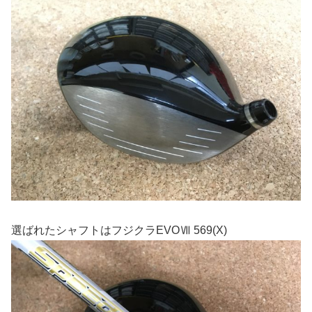
選ばれたシャフトはフジクラEVOⅦ 569(X)