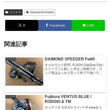
フジクラ
SpeederEvolution
X
Facebook
LINE
関連記事
DAIMOND SPEEDER Fw60
フジクラ
キャロウェイEPIC FLASH SubZero Fwに
スリーブごと新しく作るご依頼です。ウ
ッド系ははっきり言って外ブラ強いで
す。今までカスタムクラブしか記事にし
ておりませんでしたが、ドライバー・
Fw・UTのシャフト交換でご依頼いただく
クラ...
Fujikura VENTUS BLUE /
フジクラ
RODDIO & TM
ロッディオ S-D.OドライバーF-tuneをリ