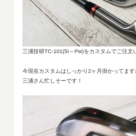
三浦技研TC-101(5I～Pw)をカスタムでご注
今現在カスタムはしっかり2ヶ月掛かってますね(
三浦さん忙しそーです！