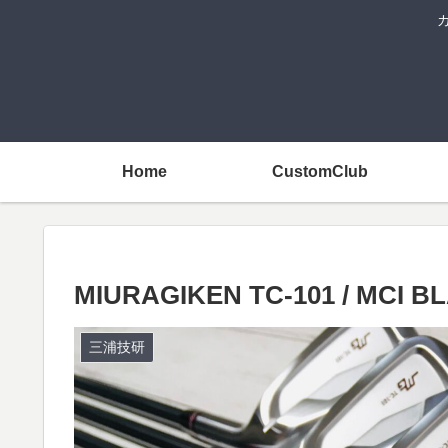
Home
CustomClub
MIURAGIKEN TC-101 / MCI B
三浦技研