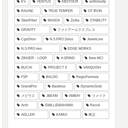
K's
VENTUS
KBSTOUR
antiGravity
RAUNE
TRUE TEMPER
OT IRON
SteelFiber
MASDA
Zodia
STABILITY
GRAVITY
ファイアーエクスプレス
CgsOrion
N.S.PRO Zelos
JewelLine
N.S.PRO neo
EDGE WORKS
ZINGER・LOOP
A GRIND
New MCI
BUCHI
PROJECT X
VANQUISH
FSP
BALDO
RegioFormula
GrandPrix
Basileus
DynamicGold
メビウス
JBEAM
AMBAY
リメイク
Arch
EMILLIDBAHAMA
Recoil
ADLLER
KAMUI
秩父