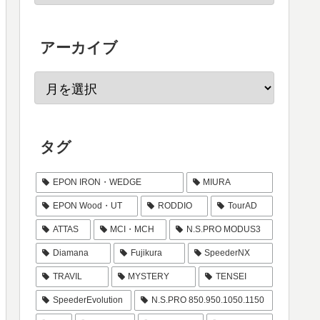
アーカイブ
タグ
EPON IRON・WEDGE
MIURA
EPON Wood・UT
RODDIO
TourAD
ATTAS
MCI・MCH
N.S.PRO MODUS3
Diamana
Fujikura
SpeederNX
TRAVIL
MYSTERY
TENSEI
SpeederEvolution
N.S.PRO 850.950.1050.1150