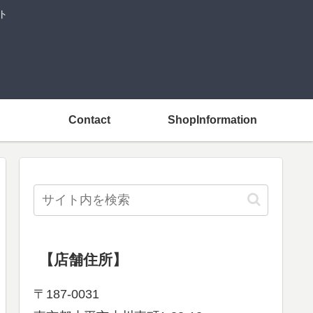
ト
Contact
ShopInformation
【店舗住所】
〒187-0031