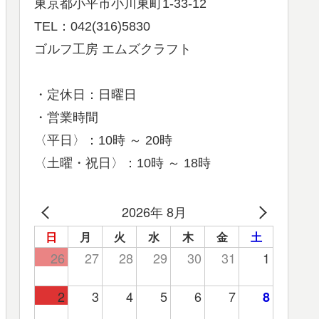
東京都小平市小川東町1-33-12
TEL：042(316)5830
ゴルフ工房 エムズクラフト
・定休日：日曜日
・営業時間
〈平日〉：10時 ～ 20時
〈土曜・祝日〉：10時 ～ 18時
2026年 8月
日
月
火
水
木
金
土
26
27
28
29
30
31
1
2
3
4
5
6
7
8