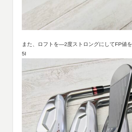
また、ロフトを―2度ストロングにしてFP値を
5I