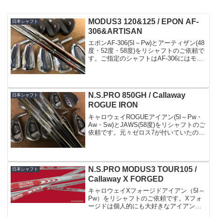
MODUS3 120&125 / EPON AF-
日本シャフト
306&ARTISAN
エポンAF-306(5I～Pw)とアーティザン(48
度・52度・58度)をリシャフトのご依頼で
す。ご指定のシャフトはAF-306にはモー
ダス120(S)ウェッジ3本には少し重さをつ
けてモーダス125(S)モーダスにはウェッ
ジ専用が重量別にラ...
N.S.PRO 850GH / Callaway
日本シャフト
ROGUE IRON
キャロウェイROGUEアイアン(5I～Pw・
Aw・Sw)とJAWS(58度)をリシャフトのご
依頼です。元々ゼロス7が付いていたので
すが..お客様の年齢と体格からして少々ア
ンダースペックなのでは？というお話を
してまして、今回リシャフトを決断さ...
N.S.PRO MODUS3 TOUR105 /
日本シャフト
Callaway X FORGED
キャロウェイXフォージドアイアン（5I～
Pw）をリシャフトのご依頼です。Xフォ
ージドは個人的にも大好きなアイアンで
す。懐の雰囲気が良いですね(^^)また、毎