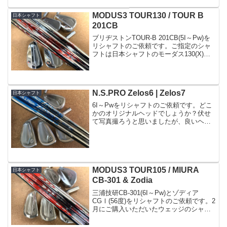
年モデルチェンジするようなクラブでは
ないので購入する価値もあると言えるの
MODUS3 TOUR130 / TOUR B
日本シャフト
ではないでし...
201CB
ブリヂストンTOUR-B 201CB(5I～Pw)を
リシャフトのご依頼です。ご指定のシャ
フトは日本シャフトのモーダス130(X)を1
番手ずらし、#4～#9を装着致しました。
非常に硬いシャフトですが、カウンター
バランス設計である事から振り抜き...
N.S.PRO Zelos6 | Zelos7
日本シャフト
6I～Pwをリシャフトのご依頼です。どこ
かのオリジナルヘッドでしょうか？伏せ
て写真撮ろうと思いましたが、良いヘッ
ドだったので表で(^^;装着するシャフトは
日本シャフトのゼロス6I～9Iに6を、Pwに
は7(R)のご指定でした。全番手バランス
調...
MODUS3 TOUR105 / MIURA
日本シャフト
CB-301 & Zodia
三浦技研CB-301(6I～Pw)とゾディア
CGⅠ(56度)をリシャフトのご依頼です。2
月にご購入いただいたウェッジのシャフ
トを変更された事で他も同じシャフトに
リシャフトされました。アイアンはモー