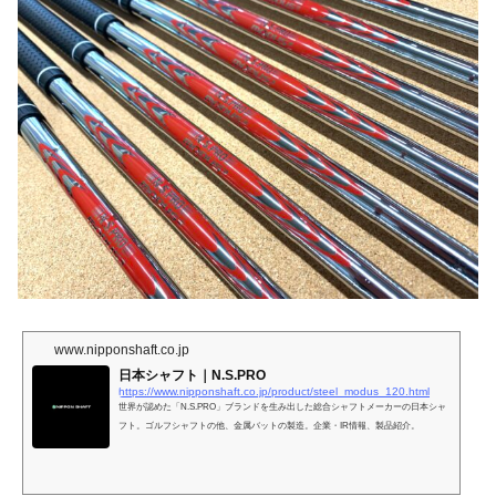
www.nipponshaft.co.jp
日本シャフト｜N.S.PRO
https://www.nipponshaft.co.jp/product/steel_modus_120.html
世界が認めた「N.S.PRO」ブランドを生み出した総合シャフトメーカーの日本シャ
フト。ゴルフシャフトの他、金属バットの製造。企業・IR情報、製品紹介。