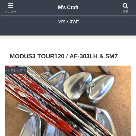
カスタムクラブ・リシャフト・修理 専門店 ゴルフ工房 エムズクラフト
M's Craft
メニュー
検索
M's Craft
MODUS3 TOUR120 / AF-303LH & SM7
日本シャフト