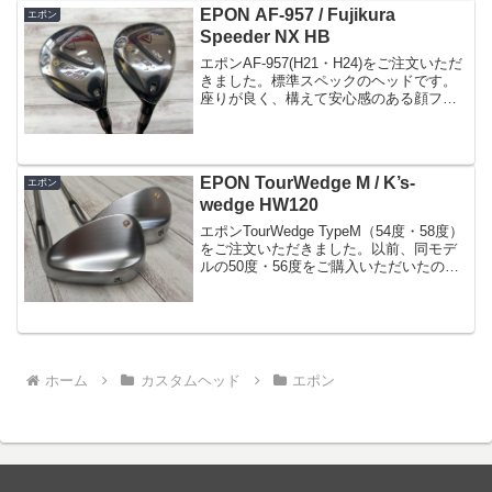
EPON AF-957 / Fujikura
エポン
Speeder NX HB
エポンAF-957(H21・H24)をご注文いただ
きました。標準スペックのヘッドです。
座りが良く、構えて安心感のある顔フッ
クでもオープンでもない超ストレートフ
ェースご指定のシャフトはスピーダーNX
HB75(S)
EPON TourWedge M / K’s-
エポン
wedge HW120
エポンTourWedge TypeM（54度・58度）
をご注文いただきました。以前、同モデ
ルの50度・56度をご購入いただいたので
すが、50度・54度・58度と3本のセット
にする目的でのご注文となりました。54
度はきっと出番が多くなり手放せ...
ホーム
カスタムヘッド
エポン