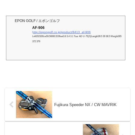
EPON GOLF / エポンゴルフ
AF-906
http://epongolf.co.jp/product/8413_af-906
Loft202326Lie59.56060.5Offset3.8 3.4 3.1 Tour AD U-75(S)Length39.5 39 38.5 Weight365
372 379
Fujikura Speeder NX / CW MAVRIK