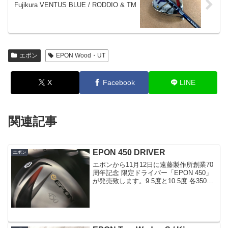
Fujikura VENTUS BLUE / RODDIO & TM
エポン
EPON Wood・UT
X
Facebook
LINE
関連記事
EPON 450 DRIVER
エポン
エポンから11月12日に遠藤製作所創業70
周年記念 限定ドライバー「EPON 450」
が発売致します。9.5度と10.5度 各350
個、計700個の限定販売になります。
460ZRを思い浮かべてしまうデザインで
すね(^^)700個がどのくらい...