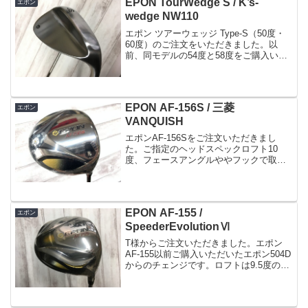
EPON TourWedge S / K’s-
エポン
wedge NW110
エポン ツアーウェッジ Type-S（50度・
60度）のご注文をいただきました。以
前、同モデルの54度と58度をご購入いた
だき今回は追加でのご注文となります。
58度が思いのほか飛んでしまうという事
で60度を思ったより飛んでしまう場合
や、思っ...
EPON AF-156S / 三菱
エポン
VANQUISH
エポンAF-156Sをご注文いただきまし
た。ご指定のヘッドスペックロフト10
度、フェースアングルややフックで取り
寄せました。可変式なので後でポジショ
ンを変更する可能性も考えられた上この
スペックにされました。総重量を重視し
てヘッドのウェイトは...
EPON AF-155 /
エポン
SpeederEvolutionⅥ
T様からご注文いただきました。エポン
AF-155以前ご購入いただいたエポン504D
からのチェンジです。ロフトは9.5度の±0
シャフトは今までの重量より1つ軽いもの
を選ばれました。EVO6の569