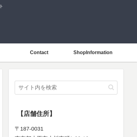
ト
Contact
ShopInformation
【店舗住所】
〒187-0031