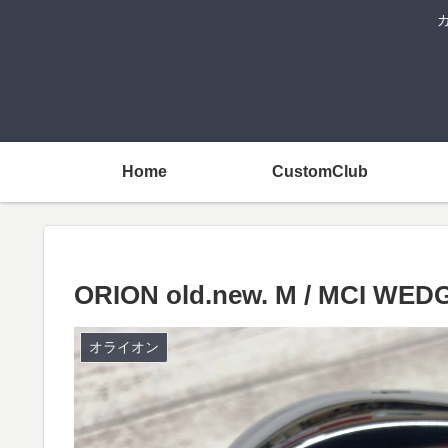
Home
CustomClub
ORION old.new. M / MCI WED
オライオン