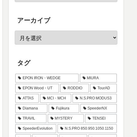
アーカイブ
タグ
EPON IRON・WEDGE
MIURA
EPON Wood・UT
RODDIO
TourAD
ATTAS
MCI・MCH
N.S.PRO MODUS3
Diamana
Fujikura
SpeederNX
TRAVIL
MYSTERY
TENSEI
SpeederEvolution
N.S.PRO 850.950.1050.1150