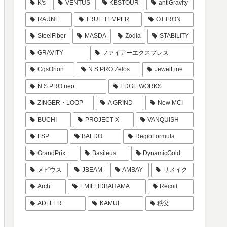
K's
VENTUS
KBSTOUR
antiGravity
RAUNE
TRUE TEMPER
OT IRON
SteelFiber
MASDA
Zodia
STABILITY
GRAVITY
ファイアーエクスプレス
CgsOrion
N.S.PRO Zelos
JewelLine
N.S.PRO neo
EDGE WORKS
ZINGER・LOOP
A GRIND
New MCI
BUCHI
PROJECT X
VANQUISH
FSP
BALDO
RegioFormula
GrandPrix
Basileus
DynamicGold
メビウス
JBEAM
AMBAY
リメイク
Arch
EMILLIDBAHAMA
Recoil
ADLLER
KAMUI
秩父