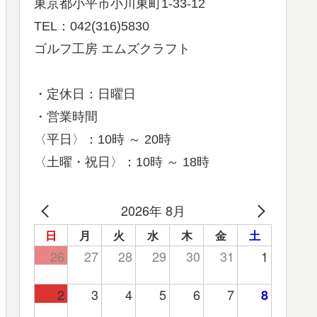
東京都小平市小川東町1-33-12
TEL：042(316)5830
ゴルフ工房 エムズクラフト
・定休日：日曜日
・営業時間
〈平日〉：10時 ～ 20時
〈土曜・祝日〉：10時 ～ 18時
2026年 8月
日
月
火
水
木
金
土
26
27
28
29
30
31
1
2
3
4
5
6
7
8