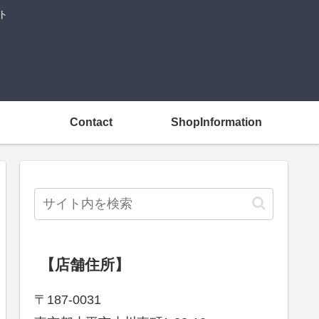
ト
Contact
ShopInformation
【店舗住所】
〒187-0031