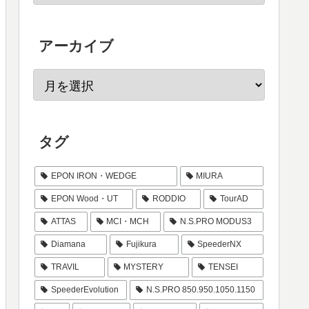
アーカイブ
タグ
EPON IRON・WEDGE
MIURA
EPON Wood・UT
RODDIO
TourAD
ATTAS
MCI・MCH
N.S.PRO MODUS3
Diamana
Fujikura
SpeederNX
TRAVIL
MYSTERY
TENSEI
SpeederEvolution
N.S.PRO 850.950.1050.1150