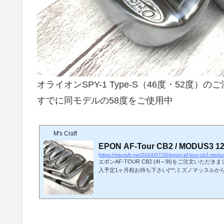
オライオンSPY-1 Type-S（46度・52度）
すでに同モデルの58度をご使用中
M's Craft
EPON AF-Tour CB2 / MODUS3 1
https://mscraft.net/2024/07/30/epon-af-tour-cb2-mod
エポンAF-TOUR CB2 (4I～9I)をご注文いただ
入予定1ヶ月程お待ち下さい(^^;ミズノマッスル
選ばれました。最近どんどんアイアンが抜かれていく
常に新鮮です(^^)難易度高めのアイアンになるほ
てくるものです。4I7Iソケットはシンプルに黒一色
PROモーダス125(X)グリップはXホールドラバー