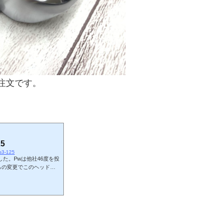
のご注文です。
25
us3-125
きました。Pwは他社46度を投
からの変更でこのヘッドを
中..4I～のセットが非
ど打感と顔の良さが際立っ
のご指定シャフトはN.S.
(イエロー)