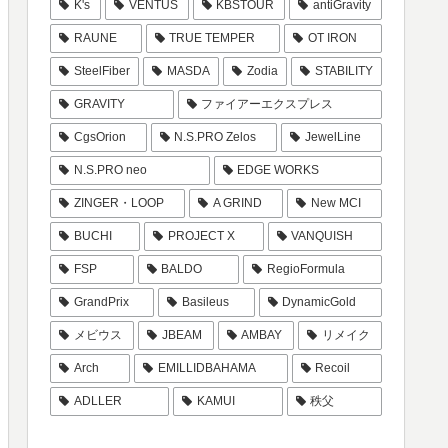
K's
VENTUS
KBSTOUR
antiGravity
RAUNE
TRUE TEMPER
OT IRON
SteelFiber
MASDA
Zodia
STABILITY
GRAVITY
ファイアーエクスプレス
CgsOrion
N.S.PRO Zelos
JewelLine
N.S.PRO neo
EDGE WORKS
ZINGER・LOOP
A GRIND
New MCI
BUCHI
PROJECT X
VANQUISH
FSP
BALDO
RegioFormula
GrandPrix
Basileus
DynamicGold
メビウス
JBEAM
AMBAY
リメイク
Arch
EMILLIDBAHAMA
Recoil
ADLLER
KAMUI
秩父