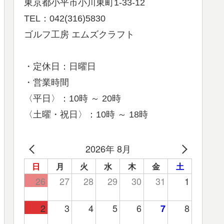
東京都小平市小川東町1-33-12
TEL：042(316)5830
ゴルフ工房 エムズクラフト
・定休日：日曜日
・営業時間
〈平日〉：10時 ～ 20時
〈土曜・祝日〉：10時 ～ 18時
2026年 8月
日
月
火
水
木
金
土
26
27
28
29
30
31
1
2
3
4
5
6
8
7