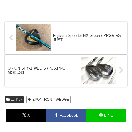
Fujikura Speeder NX Green / PRGR RS
JUST
ORION SPY-1 WED S / N.S.PRO
MODUS3
エポン
EPON IRON・WEDGE
X
Facebook
LINE