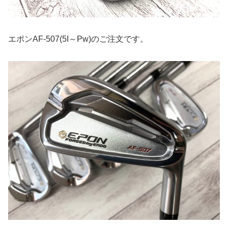
エポンAF-507(5I～Pw)のご注文です。