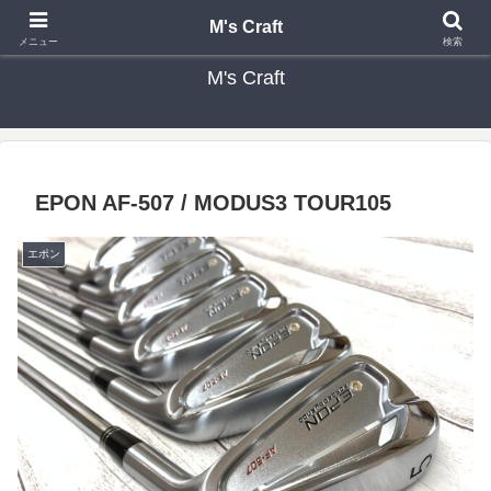
カスタムクラブ・リシャフト・修理 専門店 ゴルフ工房 エムズクラフト
M's Craft
メニュー
検索
M's Craft
EPON AF-507 / MODUS3 TOUR105
エポン