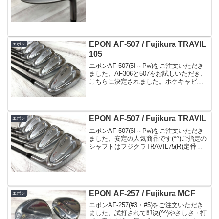
TRAVIL95(S)別のお客様よりM2の
MUKU(ノーメッキ)56度シャフトはモーダ
スウェッジ115こちらのお客様もM2...
EPON AF-507 / Fujikura TRAVIL
エポン
105
エポンAF-507(5I～Pw)をご注文いただき
ました。AF306と507をお試しいただき、
こちらに決定されました。ポケキャビに
見えないポケキャビ人気は続きそうです
(^^)ご指定のシャフトはフジクラ
TRAVIL105(S)でした。
EPON AF-507 / Fujikura TRAVIL
エポン
エポンAF-507(6I～Pw)をご注文いただき
ました。安定の人気商品です(^^)ご指定の
シャフトはフジクラTRAVIL75(R)定番の
シャフトです。
EPON AF-257 / Fujikura MCF
エポン
エポンAF-257(#3・#5)をご注文いただき
ました。試打されて即決(^^)やさしさ・打