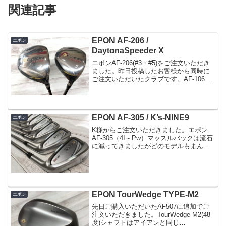
関連記事
EPON AF-206 /
エポン
DaytonaSpeeder X
エポンAF-206(#3・#5)をご注文いただき
ました。昨日投稿したお客様から同時に
ご注文いただいたクラブです。AF-106の
流れのFwとして発売されたヘッドです。
フルチタン鍛造カップフェースの打感は
格別です。やっぱりこの手のヘッドは顔
がめ...
EPON AF-305 / K’s-NINE9
エポン
K様からご注文いただきました。エポン
AF-305（4I～Pw）マッスルバックは流石
に減ってきましたがどのモデルもまんべ
んなくご注文がある事は嬉しい限りで
す。これは皆さんがよく見たいと仰るPw
の顔です。シャフトは年末品薄状態にな
っていた島田K...
EPON TourWedge TYPE-M2
エポン
先日ご購入いただいたAF507に追加でご
注文いただきました。TourWedge M2(48
度)シャフトはアイアンと同じ