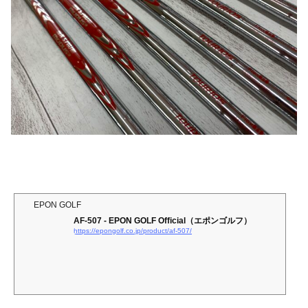
EPON GOLF
AF-507 - EPON GOLF Official（エポンゴルフ）
https://epongolf.co.jp/product/af-507/