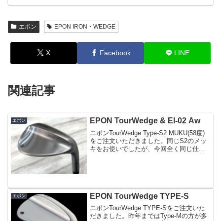
エポン
EPON IRON・WEDGE
X
Facebook
LINE
関連記事
EPON TourWedge & EI-02 Aw
エポン
エポンTourWedge Type-S2 MUKU(58度)
をご注文いただきました。同じS2のメッ
キをお使いでしたが、今回全く同じ仕様
のクラブでノーメッキをご購入です。見
え方、打感、スピン性能まで違って感じ
られると思います。シャフトはモーダ...
EPON TourWedge TYPE-S
エポン
エポンTourWedge TYPE-Sをご注文いた
だきました。昨年まではType-Mの方が多