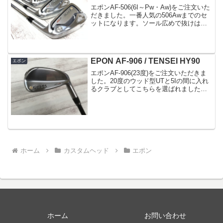
エポンAF-506(6I～Pw・Aw)をご注文いた
だきました。一番人気の506Awまでのセ
ットになります。ソール広めで抜けは抜
群です。6IAwご指定のシャフトはモーダ
ス120(S)でした。
EPON AF-906 / TENSEI HY90
エポン
エポンAF-906(23度)をご注文いただきま
した。20度のウッド型UTと5Iの間に入れ
るクラブとしてこちらを選ばれました。
幅広ソールで抜けがよく、とても易しい
アイアン型UTです。非常に安心感のある
顔をしてます。シャフトは20度のUTから
の...
ホーム
カスタムヘッド
エポン
ホーム
お問い合わせ