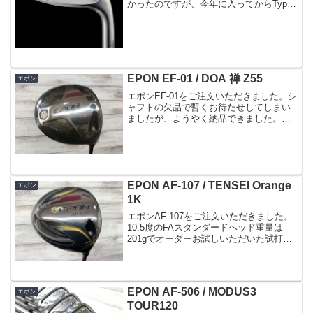
かったのですが、今年に入ってからType-
Sの方がはるかに多くなりました。使用さ
れるアイアンの変化なのだと思います。K
様からTYPE-S（56度）シ...
EPON EF-01 / DOA 禅 Z55
エポン
エポンEF-01をご注文いただきました。シ
ャフトの欠品で暫くお待たせしてしまい
ましたが、ようやく納品できました。リ
アルロフト11°、FA±0のヘッドです。と
にかく曲がらない、方向性が良いという
声が多いです。座りも申し分ありませ
ん。シャフトは...
EPON AF-107 / TENSEI Orange
エポン
1K
エポンAF-107をご注文いただきました。
10.5度のFAスタンダードヘッド重量は
201gでオーダーお試しいただいた試打ヘ
ッドと同スペックのもので決められまし
た。打感と顔、めちゃくちゃ良いです(^^)
ご指定のシャフトはテンセイProオレン
ジ...
EPON AF-506 / MODUS3
エポン
TOUR120