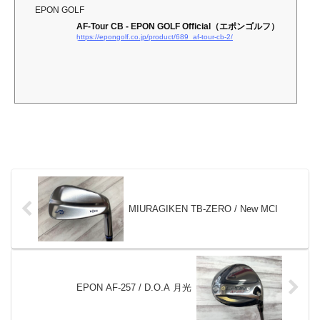
EPON GOLF
AF-Tour CB - EPON GOLF Official（エポンゴルフ）
https://epongolf.co.jp/product/689_af-tour-cb-2/
MIURAGIKEN TB-ZERO / New MCI
EPON AF-257 / D.O.A 月光