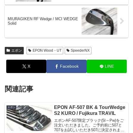
MIURAGIKEN RF Wedge / MCI WEDGE
Solid
エポン
EPON Wood・UT
SpeederNX
X
Facebook
LINE
関連記事
EPON AF-507 BK & TourWedge
エポン
S2 KURO / Fujikura TRAVIL
エポンAF-507限定ブラック(5I～Pw)をご
注文いただきました。ご予約前に507と
707をお試しいただき507に決定されまし