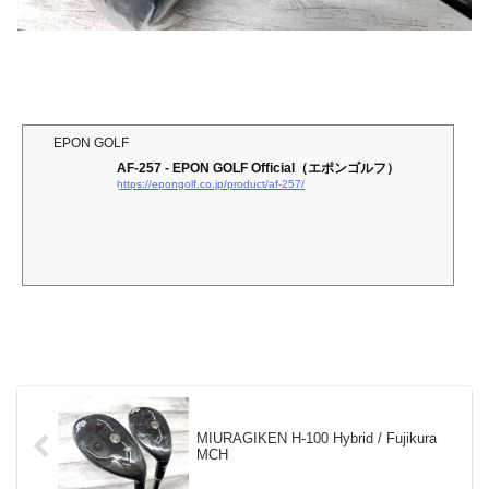
EPON GOLF
AF-257 - EPON GOLF Official（エポンゴルフ）
https://epongolf.co.jp/product/af-257/
MIURAGIKEN H-100 Hybrid / Fujikura
MCH