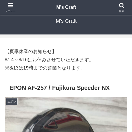
カスタムクラブ・リシャフト・修理 専門店 ゴルフ工房 エムズクラフト
M's Craft
メニュー
検索
M's Craft
【夏季休業のお知らせ】
8/14～8/16はお休みさせていただきます。
※8/13は
19時
までの営業となります。
EPON AF-257 / Fujikura Speeder NX
エポン