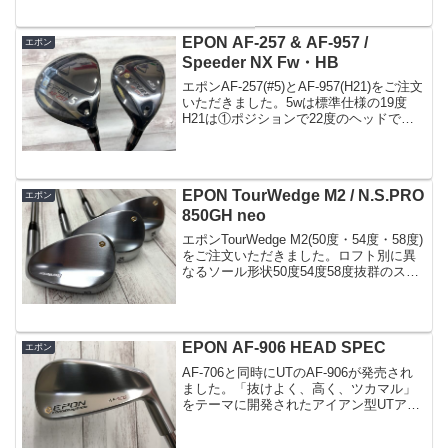
た。フェース一番下にホワイトライン一
緒にウェッジもご注文いただきました。
TourWedgeS2(50度・56度）...
EPON AF-257 & AF-957 /
エポン
Speeder NX Fw・HB
エポンAF-257(#5)とAF-957(H21)をご注文
いただきました。5wは標準仕様の19度
H21は①ポジションで22度のヘッドで
す。7wにするか迷われていましたが様々
な場面での用途を考えUTを選択どちらか
と言えば、その辺の番手はやはり...
EPON TourWedge M2 / N.S.PRO
エポン
850GH neo
エポンTourWedge M2(50度・54度・58度)
をご注文いただきました。ロフト別に異
なるソール形状50度54度58度抜群のスピ
ン性能ご指定のシャフトは日本シャフト
N.S.PRO 850neo(R)スパイン挿しです
EPON AF-906 HEAD SPEC
エポン
AF-706と同時にUTのAF-906が発売され
ました。「抜けよく、高く、ツカマル」
をテーマに開発されたアイアン型UTアイ
アン型UTは発売しているメーカーがそれ
程多くないので、高さの出るモデルであ