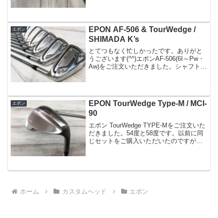
れば非常に重宝されると思います。●メー
カー資...
EPON AF-506 & TourWedge /
エポン
SHIMADA K’s
とてつもなく忙しかったです。ありがと
うございます(^^)エポンAF-506(6I～Pw・
Aw)をご注文いただきました。シャフトの
欠品により暫くお待たせしてしまいまし
たがGw前に無事納品完了AF-503からのチ
ェンジでこちらを選ばれました。試...
EPON TourWedge Type-M / MCI-
エポン
90
エポン TourWedge TYPE-Mをご注文いた
だきました。54度と58度です。以前に同
じセットをご購入いただいたのですが、
予備のセットという事でシャフトも組み
立てスペックも全く同じ仕様でのご注文
となりました。54度をセットにされてい
る...
ホーム
カスタムヘッド
エポン