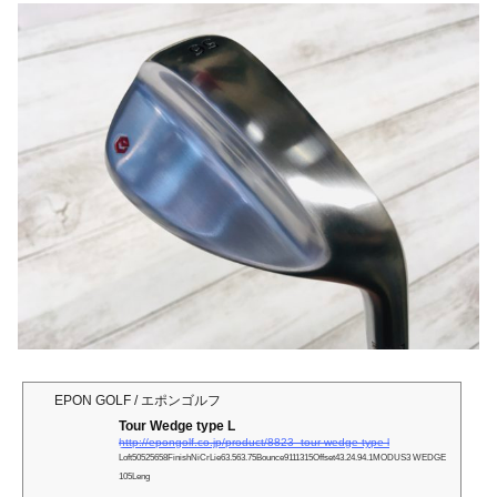
EPON GOLF / エポンゴルフ
Tour Wedge type L
http://epongolf.co.jp/product/8823_tour-wedge-type-l
Loft50525658FinishNiCrLie63.563.75Bounce9111315Offset43.24.94.1MODUS3 WEDGE
105Leng