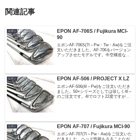
関連記事
EPON AF-706S / Fujikura MCI-
エポン
90
エポンAF-706S(7I～Pw・Tw・Aw)をご注
文いただきました。AF-706をバージョン
アップさせたモデルです。中空構造なの
で難しいところもあったのだと思います
が、打感と打音が向上された点が大きい
ですね。外見は大まかな部分で変更はさ
れ...
EPON AF-506 / PROJECT X LZ
エポン
エポンAF-506(4I～Pw)をご注文いただき
ました。50×シリーズとしては珍しく4I～
のご注文です。4Iでロフト22度ですがト
ップラインもやや厚めでポケット構造の
やさしさもあって、ロングアイアンでも
楽に打てると思います。4I8Iシャフト...
EPON AF-707 / Fujikura MCI-90
エポン
エポンAF-707(7I～Pw・Aw)をご注文いた
だきました。ヘッド性能もさることなが