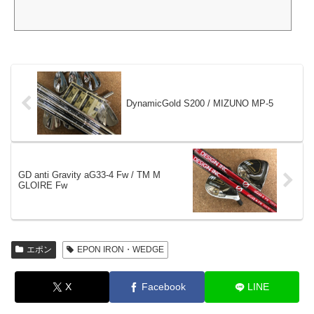
DynamicGold S200 / MIZUNO MP-5
GD anti Gravity aG33-4 Fw / TM M
GLOIRE Fw
エポン
EPON IRON・WEDGE
X
Facebook
LINE