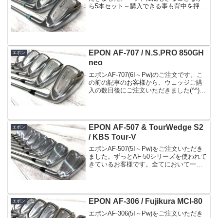
ら5本セット～購入できる事も背中を押し
てる感じがします(^^;ソケットはご指定で
こちらをソケット1つで豪華な雰囲気にな
りますね(^^)シャフトはフジクラM...
EPON AF-707 / N.S.PRO 850GH
エポン
neo
エポンAF-707(6I～Pw)のご注文です。こ
の前の記事のお客様から、ウェッジご購
入の数日後にご注文いただきました(^^)本
命はこっちだったのかなという感じでし
たが..(^^;70シリーズなので易しさはもち
ろんですが今回はとてもシャープな...
EPON AF-507 & TourWedge S2
エポン
/ KBS Tour-V
エポンAF-507(5I～Pw)をご注文いただき
ました。ずっとAF-50シリーズを使われて
きているお客様です。全てにおいて一番
間違いないモデルですね(^^)バックフェー
スのウェイトビスが無くなり見た目がシ
ンプルにキャビティ部分にアルミパー
ツ...
EPON AF-306 / Fujikura MCI-80
エポン
エポンAF-306(5I～Pw)をご注文いただき