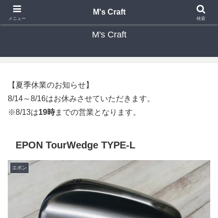
カスタムクラブ・リシャフト・修理 専門店 ゴルフ工房 エムズクラフト
M's Craft
メニュー
検索
M's Craft
【夏季休業のお知らせ】
8/14～8/16はお休みさせていただきます。
※8/13は
19時
までの営業となります。
EPON TourWedge TYPE-L
エポン