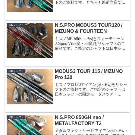
トのご依頼です。どちらも以前当店でご
購入いただいたヘッドです。ご指定のシ
ャフトはN.S.PRO950GHneo(S)数日前、
先に6Iのみリシャフトされ、...
N.S.PRO MODUS3 TOUR120 /
日本シャフト
MIZUNO & FOURTEEN
ミズノMP-59(5I～Pw)とフォーティーン
J.SpecⅣ(52度・58度)をリシャフトのご
依頼です。ご指定のシャフトは日本シャ
フトのモーダス120(S)少し前まではモー
ダスと言えば105一色な感じでしたが最近
になって120が再評価されて...
MODUS3 TOUR 115 / MIZUNO
日本シャフト
Pro 120
ミズノプロ120アイアン(5I～Pw)をリシャ
フトのご依頼です。ご指定のシャフトは
日本シャフトの限定モーダスツアー
115(S)限定販売されているシャフトです
が、まだ対応可能です。長さのご指定と
バランスにバラツキが出る可能性をご了
承の上、ご希...
N.S.PRO 850GH neo /
日本シャフト
METALFACTORY T2
メタルファクトリーT2アイアン(6I～Pw・