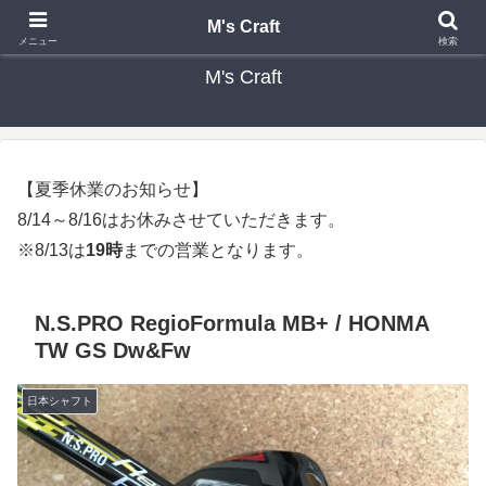
カスタムクラブ・リシャフト・修理 専門店 ゴルフ工房 エムズクラフト
M's Craft
メニュー
検索
M's Craft
【夏季休業のお知らせ】
8/14～8/16はお休みさせていただきます。
※8/13は
19時
までの営業となります。
N.S.PRO RegioFormula MB+ / HONMA
TW GS Dw&Fw
日本シャフト