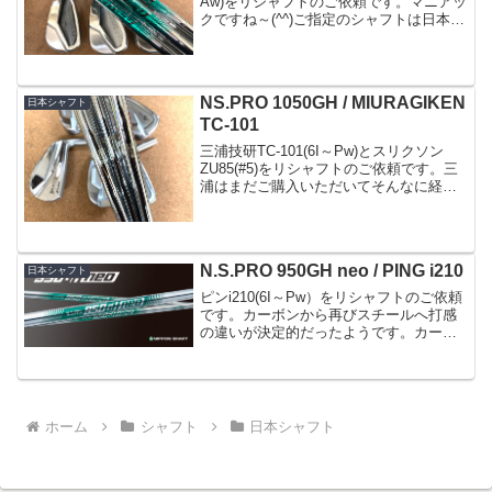
Aw)をリシャフトのご依頼です。マニアッ
クですね～(^^)ご指定のシャフトは日本シ
ャフトの新製品N.S.PRO 850GHneo(R)全
て番手ずらしで#5～#9を装着致しまし
た。今回発売されたne...
NS.PRO 1050GH / MIURAGIKEN
日本シャフト
TC-101
三浦技研TC-101(6I～Pw)とスリクソン
ZU85(#5)をリシャフトのご依頼です。三
浦はまだご購入いただいてそんなに経っ
てないのですが(^^;最初に組んだカーボン
が今ひとつ..という事でスチールにご指定
のシャフトはNS.PRO1050...
N.S.PRO 950GH neo / PING i210
日本シャフト
ピンi210(6I～Pw）をリシャフトのご依頼
です。カーボンから再びスチールへ打感
の違いが決定的だったようです。カーボ
ンの恩恵はあるものの打感だけは仕方な
いですね。どんなカーボンでもスチール
と同等の打感を出すのはやはり難しいと
思います。装着...
ホーム
シャフト
日本シャフト