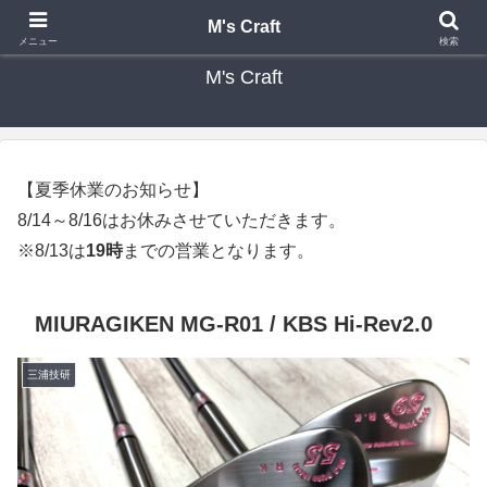
カスタムクラブ・リシャフト・修理 専門店 ゴルフ工房 エムズクラフト
M's Craft
メニュー
検索
M's Craft
【夏季休業のお知らせ】
8/14～8/16はお休みさせていただきます。
※8/13は
19時
までの営業となります。
MIURAGIKEN MG-R01 / KBS Hi-Rev2.0
三浦技研