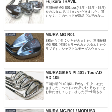
Fujikura TRAVIL
三浦技研MG-S01tour.(48度・52度・58度)
をカスタムでご注文いただきました。間
もなく、このヘッドが新品では見れなく
なってしまいます(-_-;)途中で仕様変更が
あったものの、発売から6年以上経ったん
ですね標準設定には48度のウェ...
MIURA MG-R01
三浦技研
S様からご注文いただきました。三浦技研
MG-R01で刻印カラーのみカスタムしたク
ラブです。シャフトはモーダスウェッジ
の105ソケットはオリジナルのレッドを選
択されました。
MIURAGIKEN PI-401 / TourAD
三浦技研
AD-105
三浦技研PI-401(6I～Pw)をご注文いただ
きました。ヘッドの欠品で1ヶ月ちょっと
お待たせしてしまいました(^^;性能もさる
事ながら、このデザインも好評です。ソ
ール形状に特徴のあるヘッドです。非常
に綺麗なストレートネック飛び系の易し
いヘ...
MIURA MG-R01 / MODUS3
三浦技研