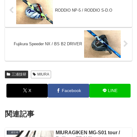
RODDIO NP-5 / RODDIO S-D.O
Fujikura Speeder NX / BS B2 DRIVER
三浦技研
MIURA
X
Facebook
LINE
関連記事
MIURAGIKEN MG-S01 tour /
三浦技研