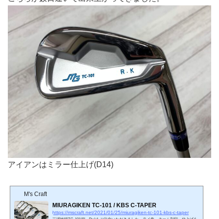
アイアンはミラー仕上げ(D14)
M's Craft
MIURAGIKEN TC-101 / KBS C-TAPER
https://mscraft.net/2021/01/25/miuragiken-tc-101-kbs-c-taper