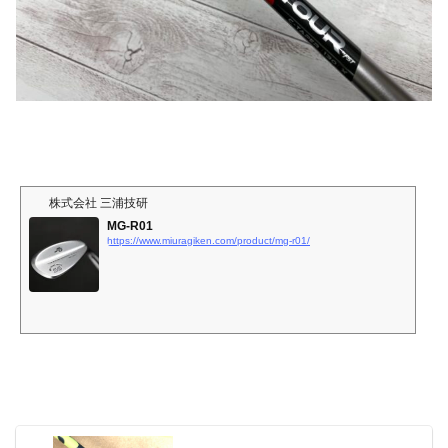
株式会社 三浦技研
MG-R01
https://www.miuragiken.com/product/mg-r01/