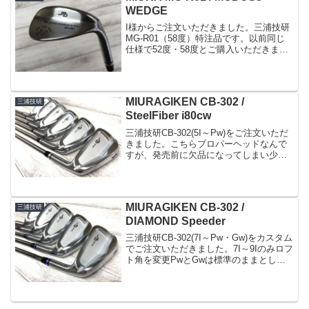
WEDGE
I様からご注文いただきました。三浦技研
MG-R01（58度）特注品です。以前同じ
仕様で52度・58度とご購入いただきまし
て今回は予備で可能な限りグースに（FP
値-2）してバンスを多めに（+2）しまし
た。仕上げは銅下メッキのサテンでシャ
フトは...
MIURAGIKEN CB-302 /
三浦技研
SteelFiber i80cw
三浦技研CB-302(5I～Pw)をご注文いただ
きました。こちらプロパーヘッドなんで
すが、発売前に欠品になってしまい少々
お待ちいただきました。だいぶ人気のよ
うで今現在も欠品は続いております。カ
スタム注文も通常納期より時間が掛かっ
ている状況で...
MIURAGIKEN CB-302 /
三浦技研
DIAMOND Speeder
三浦技研CB-302(7I～Pw・Gw)をカスタム
でご注文いただきました。7I～9Iのみロフ
ト角を変更PwとGwは標準のままとした
拘り仕様のセットになります。標準で48
度のGwコントロールショットで100yを楽
に狙っていけそうですねこのくら...