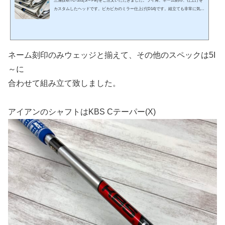
三浦技研TC-101(5I～Pw)をご注文いただきました。ライ角、ネーム刻印、仕上げを
カスタムしたヘッドです。ピカピカのミラー仕上げ(D14)です。組立ても非常に気を
使います(^^;5IPwミラー仕上げにすると角が無くなり全体的に丸みがあるように感
じます。打感まで柔らかそうな雰囲気になりますね。ソケットはオリジナルのブル
ー組み合わせたシャフトはKBS Cテーパー(X)本当はフレックスS+がご希望だったの
ですが、長期欠品中で入荷の目途が立たず(-_-;)そこで非常に申し訳ないのですがX
でOKしていただきました。特に#9・Pの番手はいつになる...
ネーム刻印のみウェッジと揃えて、その他のスペックは5I
～に
合わせて組み立て致しました。
アイアンのシャフトはKBS Cテーパー(X)