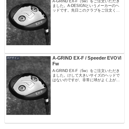
A-GRIND EX-F（5w）をご注文いただき
ました。A-DESIGNというメーカーのヘ
ッドです。先日このクラブをご注文くだ
さいましたお客様のUT（EX-H）をリシャ
フトをした時に良さそうなヘッドだなと
思ってまして..↓これです。このメー...
A-GRIND EX-F / Speeder EVOⅥ
Aデザイン
Fw
A-GRIND EX-F（5w）をご注文いただき
ました。けして大きいサイズのヘッドで
はないのですが、非常に球がよく上がる
ヘッドなので、番手なりに欲しい距離が
高い確率で出せるクラブになると思いま
す。Fwがあまり得意でないという方にも
お勧めです...