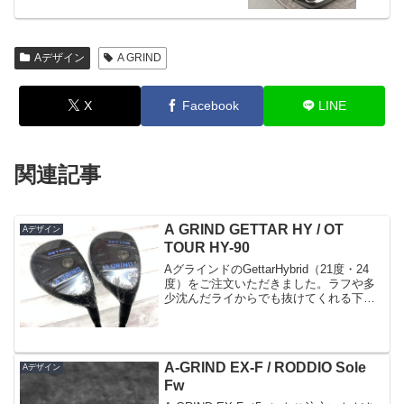
Aデザイン
A GRIND
X
Facebook
LINE
関連記事
A GRIND GETTAR HY / OT
Aデザイン
TOUR HY-90
AグラインドのGettarHybrid（21度・24
度）をご注文いただきました。ラフや多
少沈んだライからでも抜けてくれる下駄
ソール下駄ばきソールで’GETTAR’なんだ
と思います(^^)反発の強いマレージングフ
ェースサイドスピンを軽減させる...
A-GRIND EX-F / RODDIO Sole
Aデザイン
Fw