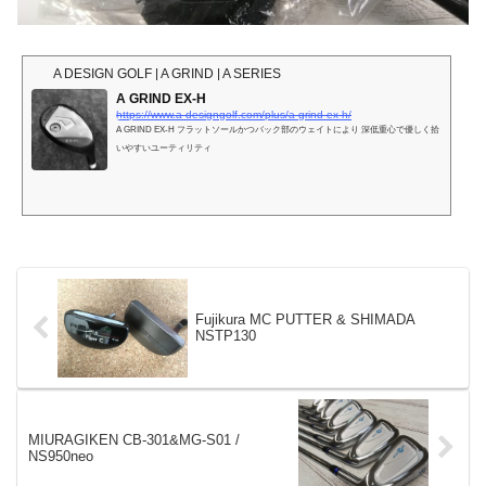
A DESIGN GOLF | A GRIND | A SERIES
A GRIND EX-H
https://www.a-designgolf.com/plus/a-grind-ex-h/
A GRIND EX-H フラットソールかつバック部のウェイトにより 深低重心で優しく拾
いやすいユーティリティ
Fujikura MC PUTTER & SHIMADA
NSTP130
MIURAGIKEN CB-301&MG-S01 /
NS950neo